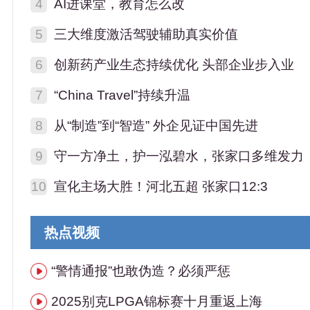
4
AI进课堂，教育怎么改
5
三大维度激活驾驶辅助真实价值
6
创新药产业生态持续优化 头部企业步入业
7
“China Travel”持续升温
8
从“制造”到“智造” 外企见证中国先进
9
守一方净土，护一泓碧水，张家口多维发力
10
宣化主场大胜！河北五超 张家口12:3
热点视频
“警情通报”也敢伪造？必须严惩
2025别克LPGA锦标赛十月重返上海