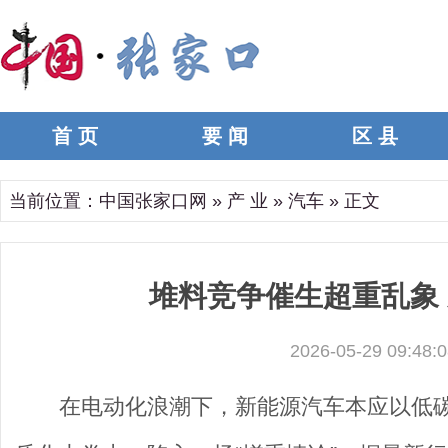
首 页
要 闻
区 县
当前位置：
中国张家口网
»
产 业
»
汽车
» 正文
堆料竞争催生超重乱象
2026-05-29 09:48:0
在电动化浪潮下，新能源汽车本应以低