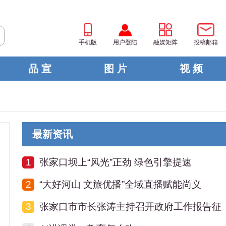
手机版
用户登陆
融媒矩阵
投稿邮箱
品 宣
图 片
视 频
最新资讯
1
张家口坝上“风光”正劲 绿色引擎提速
2
“大好河山 文旅优播”全域直播赋能尚义
3
张家口市市长张涛主持召开政府工作报告征